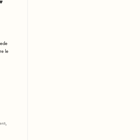
”
 sede
re le
enti
,