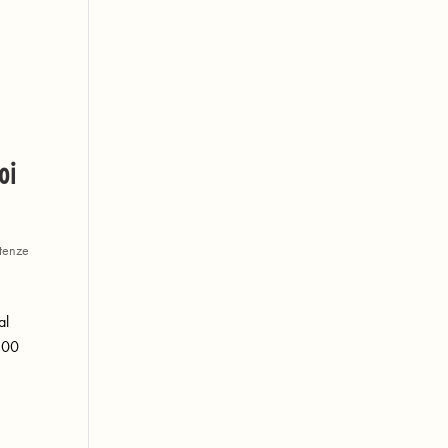
oi
tenze
al
7:00