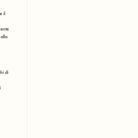
 il
cente
 alla
hi di
i