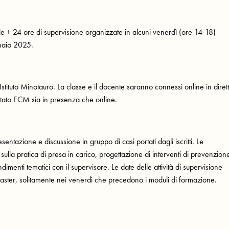
ntale + 24 ore di supervisione organizzate in alcuni venerdì (ore 14-18)
nnaio 2025.
 Istituto Minotauro. La classe e il docente saranno connessi online in diret
itato ECM sia in presenza che online.
entazione e discussione in gruppo di casi portati dagli iscritti. Le
sulla pratica di presa in carico, progettazione di interventi di prevenzion
ondimenti tematici con il supervisore. Le date delle attività di supervisione
aster, solitamente nei venerdì che precedono i moduli di formazione.