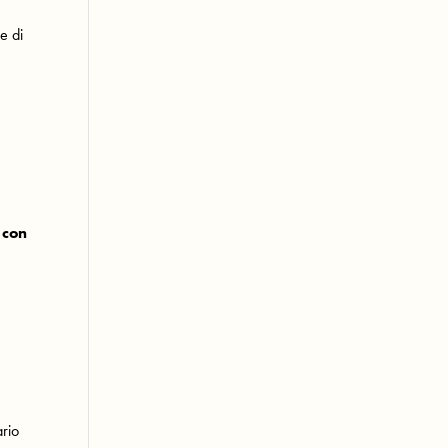
e di
 con
ario