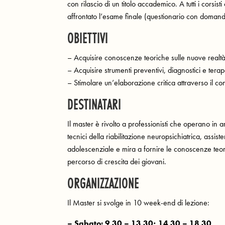
con rilascio di un titolo accademico. A tutti i corsis
affrontato l’esame finale (questionario con domande 
OBIETTIVI
– Acquisire conoscenze teoriche sulle nuove realtà
– Acquisire strumenti preventivi, diagnostici e tera
– Stimolare un’elaborazione critica attraverso il co
DESTINATARI
Il master è rivolto a professionisti che operano in amb
tecnici della riabilitazione neuropsichiatrica, assiste
adolescenziale e mira a fornire le conoscenze teor
percorso di crescita dei giovani.
ORGANIZZAZIONE
Il Master si svolge in 10 week-end di lezione:
– Sabato: 9.30 – 13.30; 14.30 – 18.30