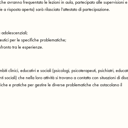
ti che avranno frequentato le lezioni in aula, partecipato alle supervisioni e
a risposta aperta) sarà rilasciato l’attestato di partecipazione.
 adolescenziali;
peutici per le specifiche problematiche;
nfronto tra le esperienze.
iti clinici, educativi e sociali (psicologi, psicoterapeuti, psichiatri, educat
nti sociali) che nella loro attività si trovano a contatto con situazioni di dis
iche e pratiche per gestire le diverse problematiche che ostacolano il