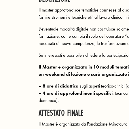
Il master approfondisce tematiche connesse al disag
fornire strumenti e tecniche utili al lavoro clinico in 
L’eventuale modalità digitale non costituisce solam
formazione: come cambia il ruolo dell’operatore “da 
necessità di nuove competenze; le trasformazioni del
Se interessati è possibile richiedere la partecipazi
Il Master è organizzato in 10 moduli tematic
un weekend di lezione e sarà organizzato i
– 8 ore di didattica
sugli aspetti teorico-clinici (
– 4 ore di approfondimenti specifici
, tecnica
domenica).
ATTESTATO FINALE
Il Master è organizzato da Fondazione Minotauro se