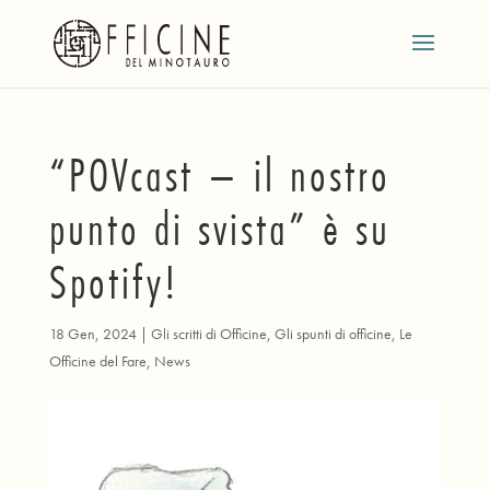
“POVcast – il nostro
punto di svista” è su
Spotify!
18 Gen, 2024
|
Gli scritti di Officine
,
Gli spunti di officine
,
Le
Officine del Fare
,
News