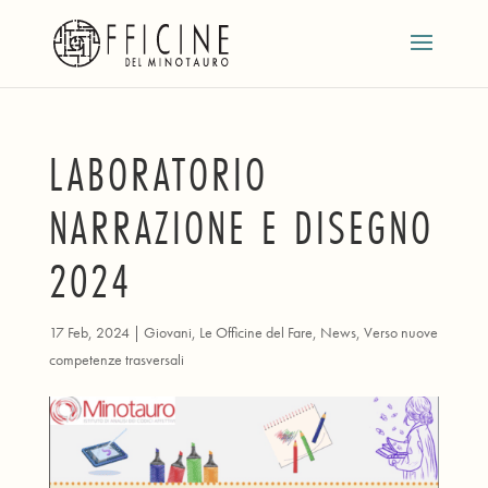
LABORATORIO
NARRAZIONE E DISEGNO
2024
17 Feb, 2024
|
Giovani
,
Le Officine del Fare
,
News
,
Verso nuove
competenze trasversali