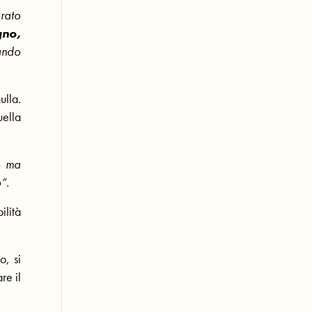
arato
gno,
ando
ulla.
uella
o ma
”.
ilità
o, si
re il