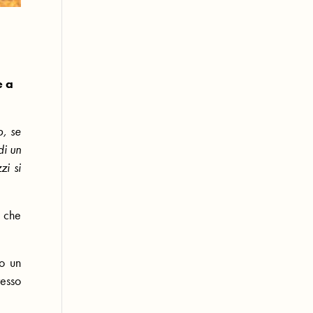
e a
o, se
di un
zi si
a che
po un
resso