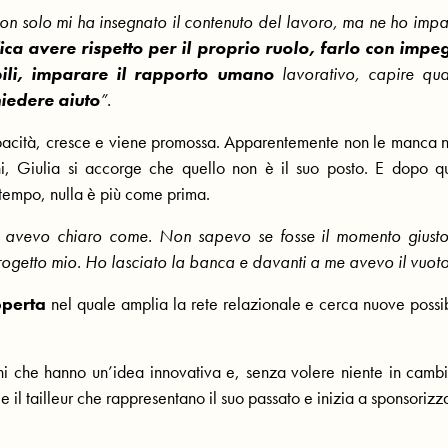
 non solo mi ha insegnato il contenuto del lavoro, ma ne ho imp
ica avere rispetto per il proprio ruolo, farlo con impe
bili, imparare il rapporto umano
lavorativo, capire qu
iedere aiuto
”.
apacità, cresce e viene promossa. Apparentemente non le manca n
ni, Giulia si accorge che quello non è il suo posto. E dopo q
 tempo, nulla è più come prima.
n avevo chiaro come. Non sapevo se fosse il momento giust
rogetto mio. Ho lasciato la banca e davanti a me avevo il vuoto
operta
nel quale amplia la rete relazionale e cerca nuove possib
ni che hanno un’idea innovativa e, senza volere niente in cambi
e il tailleur che rappresentano il suo passato e inizia a sponsorizza