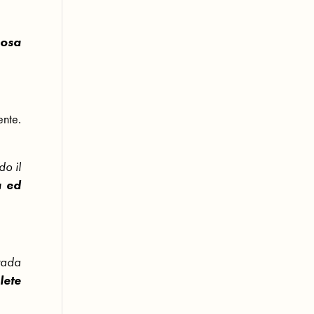
cosa
ente.
do il
a ed
trada
lete