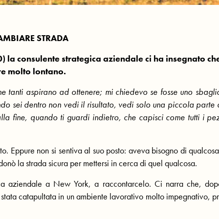
CAMBIARE STRADA
 la consulente strategica aziendale ci ha insegnato ch
re molto lontano.
 tanti aspirano ad ottenere; mi chiedevo se fosse uno sbagli
ndo sei dentro non vedi il risultato, vedi solo una piccola parte 
lla fine, quando ti guardi indietro, che capisci come tutti i pez
tutto. Eppure non si sentiva al suo posto: aveva bisogno di qualcos
donò la strada sicura per mettersi in cerca di quel qualcosa.
gica aziendale a New York, a raccontarcelo. Ci narra che, do
è stata catapultata in un ambiente lavorativo molto impegnativo, p