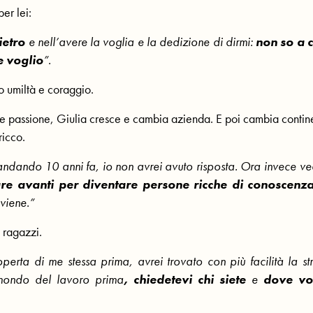
er lei:
ietro
e nell’avere la voglia e la dedizione di dirmi:
non so a 
e voglio
”.
no umiltà e coraggio.
 e passione, Giulia cresce e cambia azienda. E poi cambia contin
ricco.
andando 10 anni fa, io non avrei avuto risposta. Ora invece ve
re avanti per diventare persone ricche di conoscenz
 viene.”
 ragazzi.
operta di me stessa prima, avrei trovato con più facilità la s
 mondo del lavoro
prima
, chiedetevi chi siete
e
dove vo