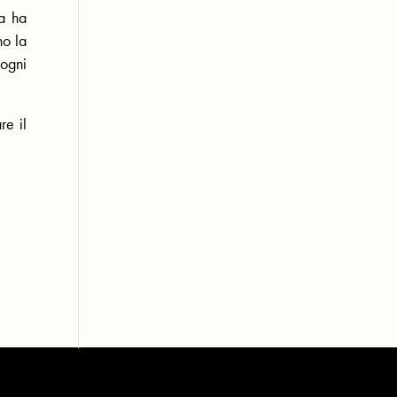
a ha
no la
 ogni
re il