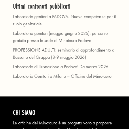
Ultimi contenuti pubblicati
Laboratorio genitori a PADOVA. Nuove competenze per il
ruolo genitoriale
Laboratorio genitori (maggio-giugno 2026): percorso
gratuito presso la sede di Minotauro Padova
PROFESSIONE ADULTI: seminario di approfondimento a
Bassano del Grappa (8-9 maggio 2026)
Laboratorio di illustrazione a Padova! Da marzo 2026
Laboratorio Genitori a Milano – Officine del Minotauro
CHI SIAMO
Le officine del Minotauro è un progetto volto a proporre